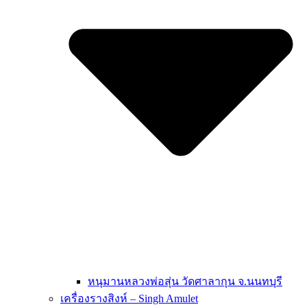
หนุมานหลวงพ่อสุ่น วัดศาลากุน จ.นนทบุรี
เครื่องรางสิงห์ – Singh Amulet