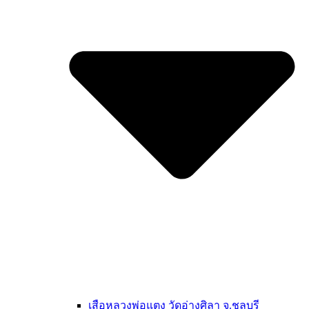
เสือหลวงพ่อแตง วัดอ่างศิลา จ.ชลบุรี