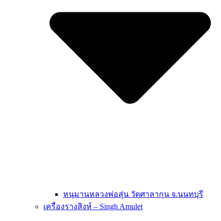
หนุมานหลวงพ่อสุ่น วัดศาลากุน จ.นนทบุรี
เครื่องรางสิงห์ – Singh Amulet