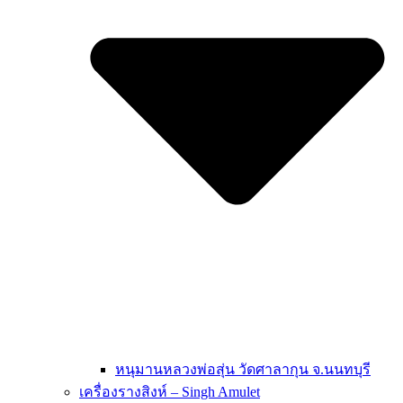
หนุมานหลวงพ่อสุ่น วัดศาลากุน จ.นนทบุรี
เครื่องรางสิงห์ – Singh Amulet