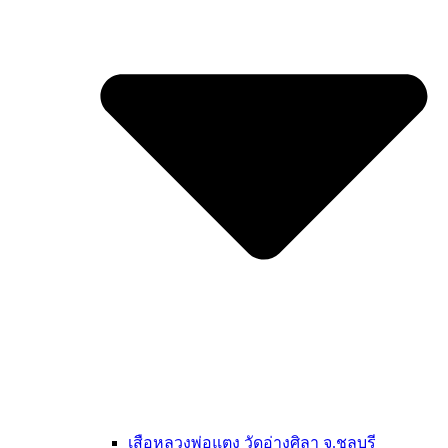
เสือหลวงพ่อแตง วัดอ่างศิลา จ.ชลบุรี