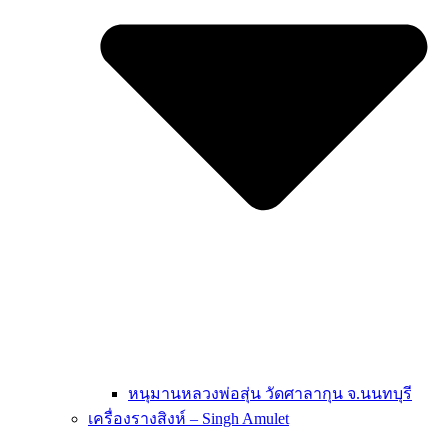
หนุมานหลวงพ่อสุ่น วัดศาลากุน จ.นนทบุรี
เครื่องรางสิงห์ – Singh Amulet