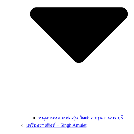
หนุมานหลวงพ่อสุ่น วัดศาลากุน จ.นนทบุรี
เครื่องรางสิงห์ – Singh Amulet