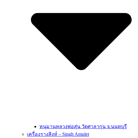
หนุมานหลวงพ่อสุ่น วัดศาลากุน จ.นนทบุรี
เครื่องรางสิงห์ – Singh Amulet