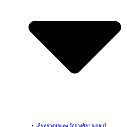
เสือหลวงพ่อแตง วัดอ่างศิลา จ.ชลบุรี