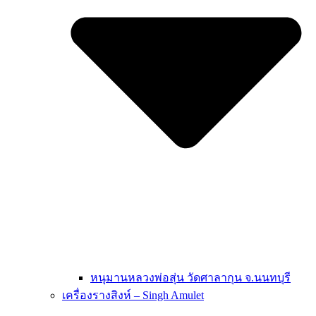
หนุมานหลวงพ่อสุ่น วัดศาลากุน จ.นนทบุรี
เครื่องรางสิงห์ – Singh Amulet