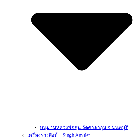
หนุมานหลวงพ่อสุ่น วัดศาลากุน จ.นนทบุรี
เครื่องรางสิงห์ – Singh Amulet