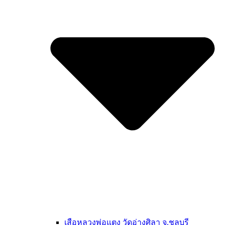
เสือหลวงพ่อแตง วัดอ่างศิลา จ.ชลบุรี