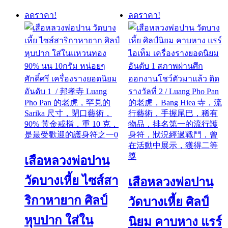
by
latest
ลดราคา!
ลดราคา!
เสือหลวงพ่อปาน
วัดบางเหี้ย ไซส์สา
เสือหลวงพ่อปาน
ริกาหายาก ศิลป์
วัดบางเหี้ย ศิลป์
หุบปาก ใส่ใน
นิยม คาบหาง แรร์