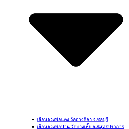
เสือหลวงพ่อแตง วัดอ่างศิลา จ.ชลบุรี
เสือหลวงพ่อปาน วัดบางเหี้ย จ.สมุทรปราการ