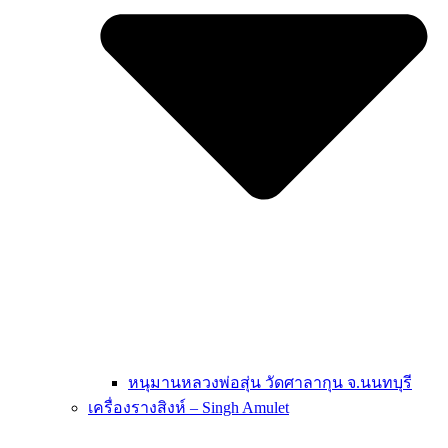
หนุมานหลวงพ่อสุ่น วัดศาลากุน จ.นนทบุรี
เครื่องรางสิงห์ – Singh Amulet