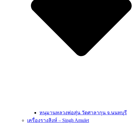
หนุมานหลวงพ่อสุ่น วัดศาลากุน จ.นนทบุรี
เครื่องรางสิงห์ – Singh Amulet