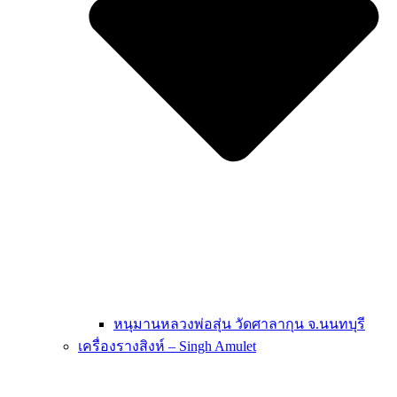
หนุมานหลวงพ่อสุ่น วัดศาลากุน จ.นนทบุรี
เครื่องรางสิงห์ – Singh Amulet