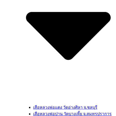
เสือหลวงพ่อแตง วัดอ่างศิลา จ.ชลบุรี
เสือหลวงพ่อปาน วัดบางเหี้ย จ.สมุทรปราการ