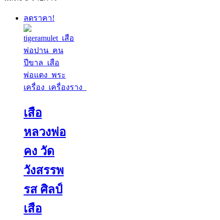
ลดราคา!
เสือ
หลวงพ่อ
คง วัด
วังสรรพ
รส ศิลป์
เสือ