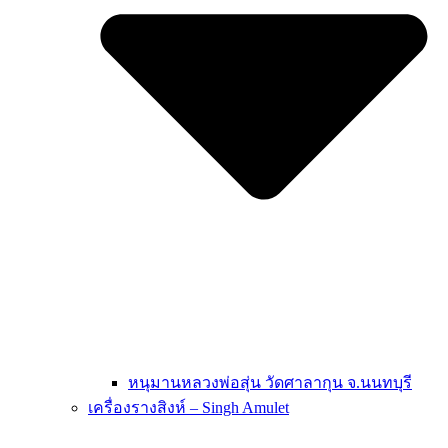
หนุมานหลวงพ่อสุ่น วัดศาลากุน จ.นนทบุรี
เครื่องรางสิงห์ – Singh Amulet