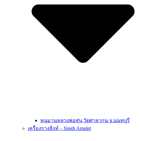
หนุมานหลวงพ่อสุ่น วัดศาลากุน จ.นนทบุรี
เครื่องรางสิงห์ – Singh Amulet