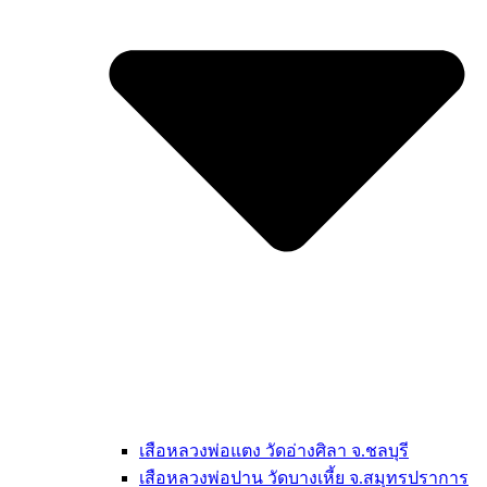
เสือหลวงพ่อแตง วัดอ่างศิลา จ.ชลบุรี
เสือหลวงพ่อปาน วัดบางเหี้ย จ.สมุทรปราการ