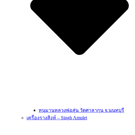
หนุมานหลวงพ่อสุ่น วัดศาลากุน จ.นนทบุรี
เครื่องรางสิงห์ – Singh Amulet