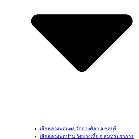
เสือหลวงพ่อแตง วัดอ่างศิลา จ.ชลบุรี
เสือหลวงพ่อปาน วัดบางเหี้ย จ.สมุทรปราการ