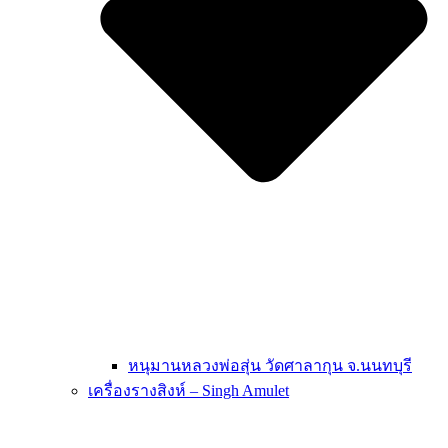
หนุมานหลวงพ่อสุ่น วัดศาลากุน จ.นนทบุรี
เครื่องรางสิงห์ – Singh Amulet