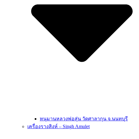
หนุมานหลวงพ่อสุ่น วัดศาลากุน จ.นนทบุรี
เครื่องรางสิงห์ – Singh Amulet