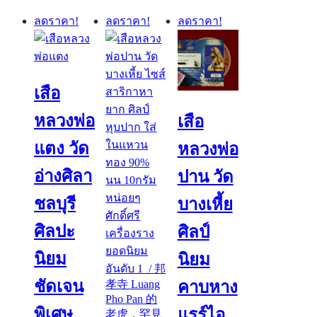
by
latest
ลดราคา!
ลดราคา!
ลดราคา!
เสือ
หลวงพ่อ
เสือ
แตง วัด
หลวงพ่อ
อ่างศิลา
ปาน วัด
ชลบุรี
บางเหี้ย
ศิลปะ
ศิลป์
นิยม
นิยม
ชัดเจน
คาบหาง
พิเศษ
แรร์ไอ