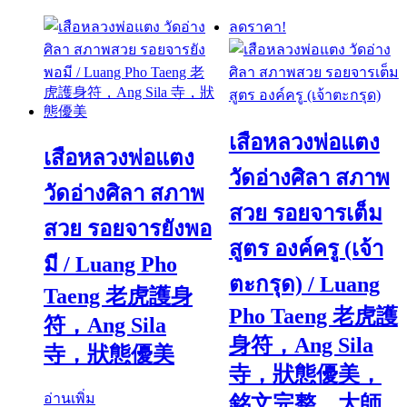
by
latest
ลดราคา!
เสือหลวงพ่อแตง
เสือหลวงพ่อแตง
วัดอ่างศิลา สภาพ
วัดอ่างศิลา สภาพ
สวย รอยจารเต็ม
สวย รอยจารยังพอ
สูตร องค์ครู (เจ้า
มี / Luang Pho
ตะกรุด) / Luang
Taeng 老虎護身
Pho Taeng 老虎護
符，Ang Sila
身符，Ang Sila
寺，狀態優美
寺，狀態優美，
อ่านเพิ่ม
銘文完整，大師