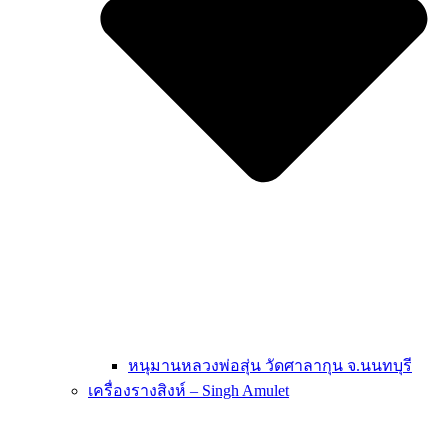
หนุมานหลวงพ่อสุ่น วัดศาลากุน จ.นนทบุรี
เครื่องรางสิงห์ – Singh Amulet