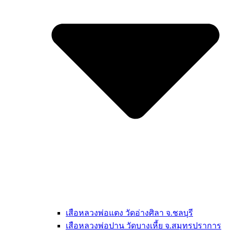
เสือหลวงพ่อแตง วัดอ่างศิลา จ.ชลบุรี
เสือหลวงพ่อปาน วัดบางเหี้ย จ.สมุทรปราการ