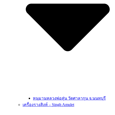
หนุมานหลวงพ่อสุ่น วัดศาลากุน จ.นนทบุรี
เครื่องรางสิงห์ – Singh Amulet