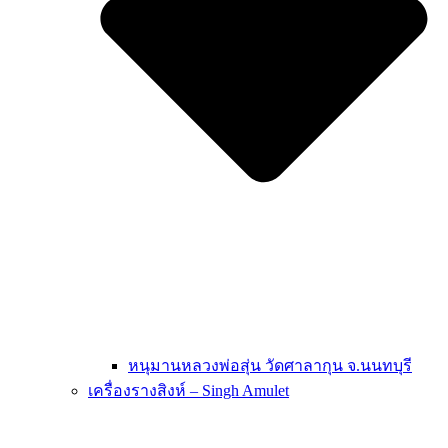
หนุมานหลวงพ่อสุ่น วัดศาลากุน จ.นนทบุรี
เครื่องรางสิงห์ – Singh Amulet