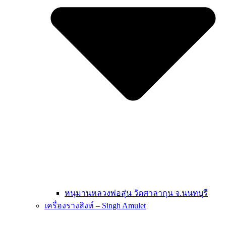
หนุมานหลวงพ่อสุ่น วัดศาลากุน จ.นนทบุรี
เครื่องรางสิงห์ – Singh Amulet