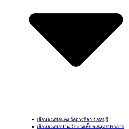
เสือหลวงพ่อแตง วัดอ่างศิลา จ.ชลบุรี
เสือหลวงพ่อปาน วัดบางเหี้ย จ.สมุทรปราการ