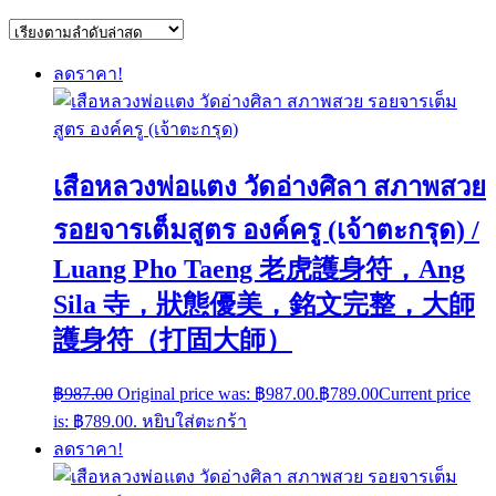
ลดราคา!
เสือหลวงพ่อแตง วัดอ่างศิลา สภาพสวย
รอยจารเต็มสูตร องค์ครู (เจ้าตะกรุด) /
Luang Pho Taeng 老虎護身符，Ang
Sila 寺，狀態優美，銘文完整，大師
護身符（打固大師）
฿
987.00
Original price was: ฿987.00.
฿
789.00
Current price
is: ฿789.00.
หยิบใส่ตะกร้า
ลดราคา!