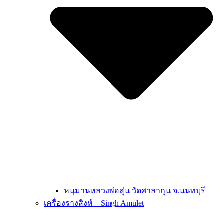
หนุมานหลวงพ่อสุ่น วัดศาลากุน จ.นนทบุรี
เครื่องรางสิงห์ – Singh Amulet