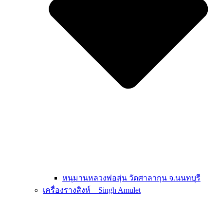
หนุมานหลวงพ่อสุ่น วัดศาลากุน จ.นนทบุรี
เครื่องรางสิงห์ – Singh Amulet