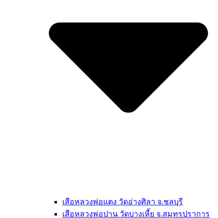
เสือหลวงพ่อแตง วัดอ่างศิลา จ.ชลบุรี
เสือหลวงพ่อปาน วัดบางเหี้ย จ.สมุทรปราการ