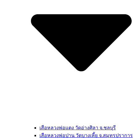
เสือหลวงพ่อแตง วัดอ่างศิลา จ.ชลบุรี
เสือหลวงพ่อปาน วัดบางเหี้ย จ.สมุทรปราการ