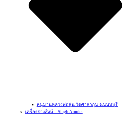
หนุมานหลวงพ่อสุ่น วัดศาลากุน จ.นนทบุรี
เครื่องรางสิงห์ – Singh Amulet