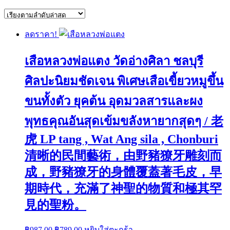
by
latest
ลดราคา!
เสือหลวงพ่อแตง วัดอ่างศิลา ชลบุรี
ศิลปะนิยมชัดเจน พิเศษเสือเขี้ยวหมูขึ้น
ขนทั้งตัว ยุคต้น อุดมวลสารและผง
พุทธคุณอันสุดเข้มขลังหายากสุดๆ / 老
虎 LP tang , Wat Ang sila , Chonburi
清晰的民間藝術，由野豬獠牙雕刻而
成，野豬獠牙的身體覆蓋著毛皮，早
期時代，充滿了神聖的物質和極其罕
見的聖粉。
Original
Current
฿
987.00
฿
789.00
หยิบใส่ตะกร้า