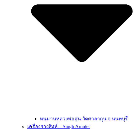
หนุมานหลวงพ่อสุ่น วัดศาลากุน จ.นนทบุรี
เครื่องรางสิงห์ – Singh Amulet