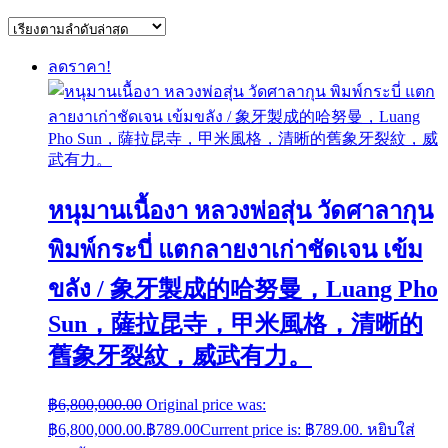
ลดราคา!
หนุมานเนื้องา หลวงพ่อสุ่น วัดศาลากุน
พิมพ์กระบี่ แตกลายงาเก่าชัดเจน เข้ม
ขลัง / 象牙製成的哈努曼，Luang Pho
Sun，薩拉昆寺，甲米風格，清晰的
舊象牙裂紋，威武有力。
฿
6,800,000.00
Original price was:
฿6,800,000.00.
฿
789.00
Current price is: ฿789.00.
หยิบใส่