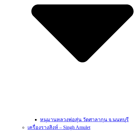
หนุมานหลวงพ่อสุ่น วัดศาลากุน จ.นนทบุรี
เครื่องรางสิงห์ – Singh Amulet