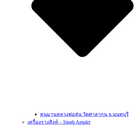
หนุมานหลวงพ่อสุ่น วัดศาลากุน จ.นนทบุรี
เครื่องรางสิงห์ – Singh Amulet