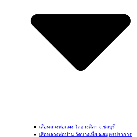
เสือหลวงพ่อแตง วัดอ่างศิลา จ.ชลบุรี
เสือหลวงพ่อปาน วัดบางเหี้ย จ.สมุทรปราการ