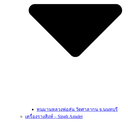
หนุมานหลวงพ่อสุ่น วัดศาลากุน จ.นนทบุรี
เครื่องรางสิงห์ – Singh Amulet