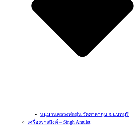
หนุมานหลวงพ่อสุ่น วัดศาลากุน จ.นนทบุรี
เครื่องรางสิงห์ – Singh Amulet