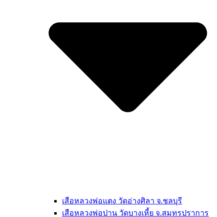
เสือหลวงพ่อแตง วัดอ่างศิลา จ.ชลบุรี
เสือหลวงพ่อปาน วัดบางเหี้ย จ.สมุทรปราการ