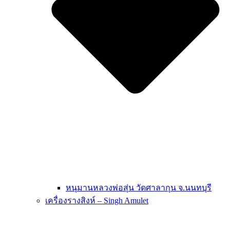
หนุมานหลวงพ่อสุ่น วัดศาลากุน จ.นนทบุรี
เครื่องรางสิงห์ – Singh Amulet