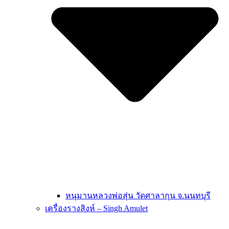
หนุมานหลวงพ่อสุ่น วัดศาลากุน จ.นนทบุรี
เครื่องรางสิงห์ – Singh Amulet