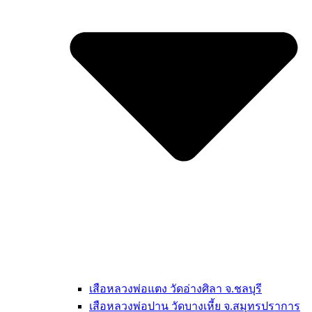
เสือหลวงพ่อแตง วัดอ่างศิลา จ.ชลบุรี
เสือหลวงพ่อปาน วัดบางเหี้ย จ.สมุทรปราการ