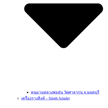
หนุมานหลวงพ่อสุ่น วัดศาลากุน จ.นนทบุรี
เครื่องรางสิงห์ – Singh Amulet