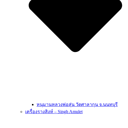
หนุมานหลวงพ่อสุ่น วัดศาลากุน จ.นนทบุรี
เครื่องรางสิงห์ – Singh Amulet