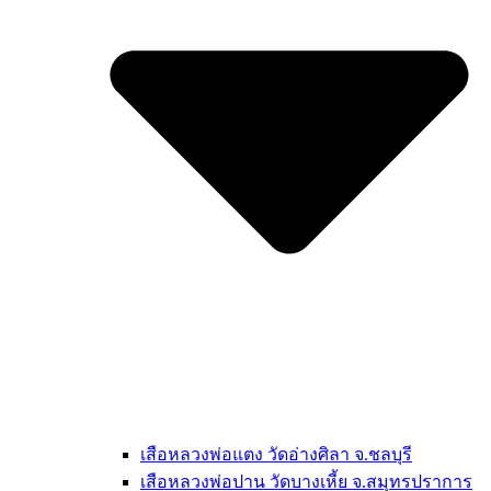
เสือหลวงพ่อแตง วัดอ่างศิลา จ.ชลบุรี
เสือหลวงพ่อปาน วัดบางเหี้ย จ.สมุทรปราการ