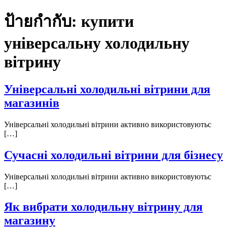
ป้ายกำกับ:
купити
універсальну холодильну
вітрину
Універсальні холодильні вітрини для
магазинів
Універсальні холодильні вітрини активно використовуютьс
[…]
Сучасні холодильні вітрини для бізнесу
Універсальні холодильні вітрини активно використовуютьс
[…]
Як вибрати холодильну вітрину для
магазину