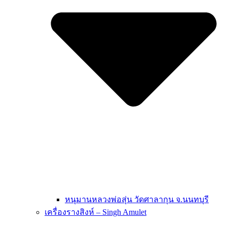
หนุมานหลวงพ่อสุ่น วัดศาลากุน จ.นนทบุรี
เครื่องรางสิงห์ – Singh Amulet