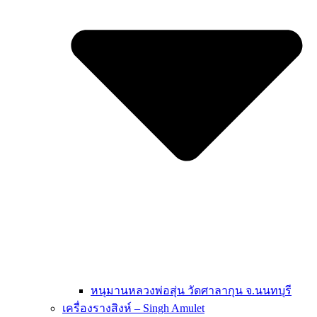
หนุมานหลวงพ่อสุ่น วัดศาลากุน จ.นนทบุรี
เครื่องรางสิงห์ – Singh Amulet