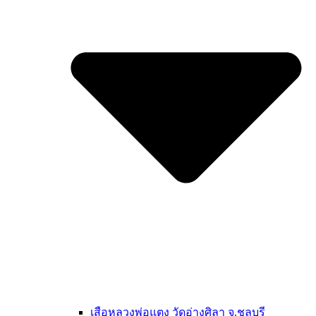
เสือหลวงพ่อแตง วัดอ่างศิลา จ.ชลบุรี