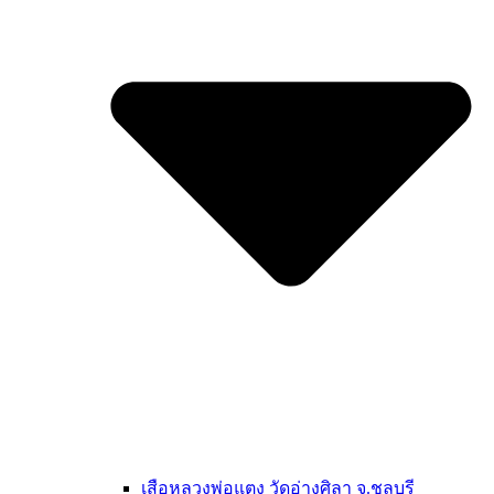
เสือหลวงพ่อแตง วัดอ่างศิลา จ.ชลบุรี