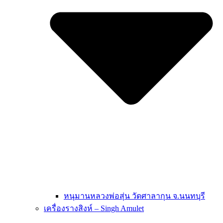
หนุมานหลวงพ่อสุ่น วัดศาลากุน จ.นนทบุรี
เครื่องรางสิงห์ – Singh Amulet