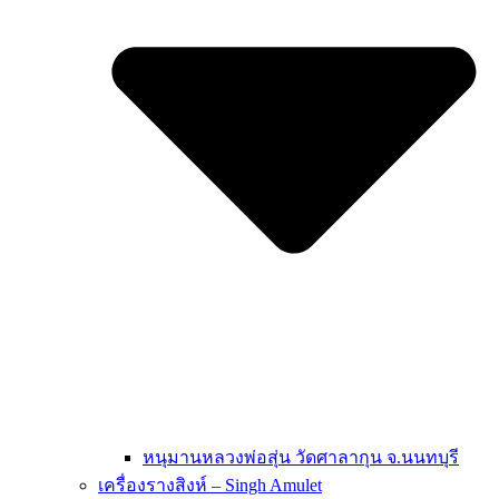
หนุมานหลวงพ่อสุ่น วัดศาลากุน จ.นนทบุรี
เครื่องรางสิงห์ – Singh Amulet