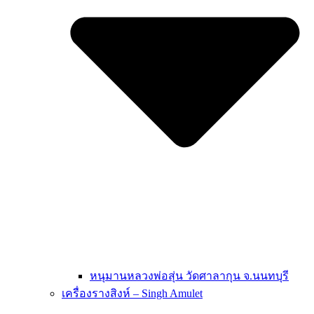
หนุมานหลวงพ่อสุ่น วัดศาลากุน จ.นนทบุรี
เครื่องรางสิงห์ – Singh Amulet