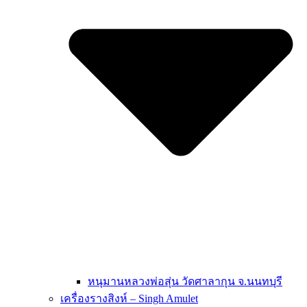
หนุมานหลวงพ่อสุ่น วัดศาลากุน จ.นนทบุรี
เครื่องรางสิงห์ – Singh Amulet