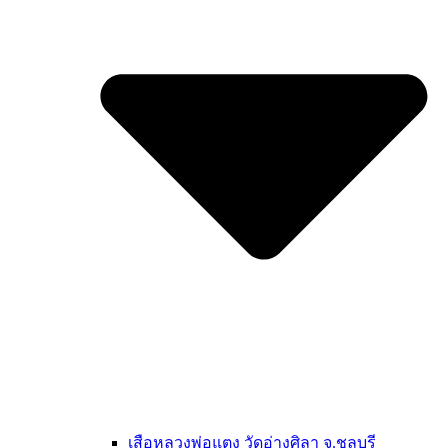
เสือหลวงพ่อแตง วัดอ่างศิลา จ.ชลบุรี