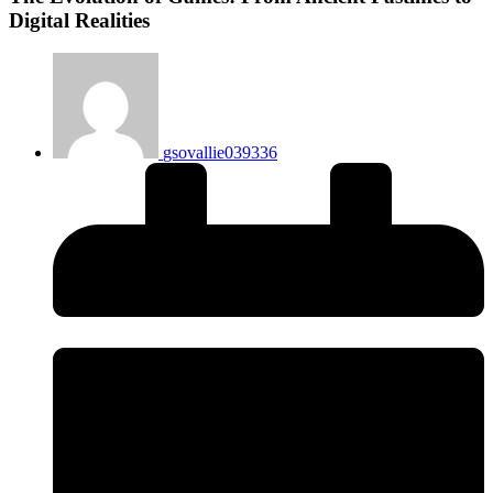
Digital Realities
gsovallie039336