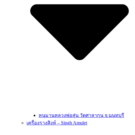
หนุมานหลวงพ่อสุ่น วัดศาลากุน จ.นนทบุรี
เครื่องรางสิงห์ – Singh Amulet