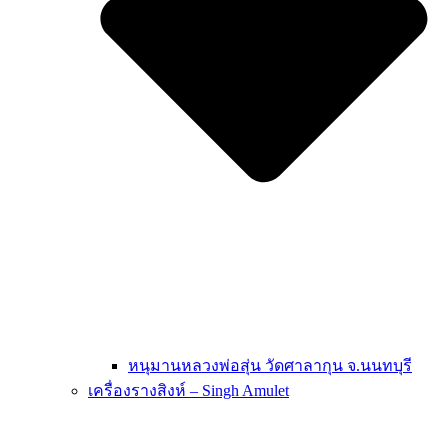
หนุมานหลวงพ่อสุ่น วัดศาลากุน จ.นนทบุรี
เครื่องรางสิงห์ – Singh Amulet