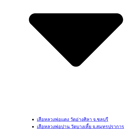
เสือหลวงพ่อแตง วัดอ่างศิลา จ.ชลบุรี
เสือหลวงพ่อปาน วัดบางเหี้ย จ.สมุทรปราการ