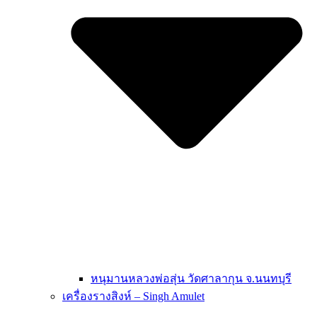
หนุมานหลวงพ่อสุ่น วัดศาลากุน จ.นนทบุรี
เครื่องรางสิงห์ – Singh Amulet