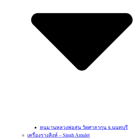
หนุมานหลวงพ่อสุ่น วัดศาลากุน จ.นนทบุรี
เครื่องรางสิงห์ – Singh Amulet