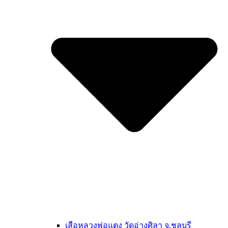
เสือหลวงพ่อแตง วัดอ่างศิลา จ.ชลบุรี