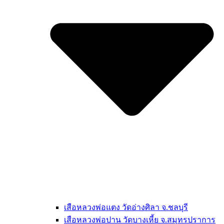
เสือหลวงพ่อแตง วัดอ่างศิลา จ.ชลบุรี
เสือหลวงพ่อปาน วัดบางเหี้ย จ.สมุทรปราการ