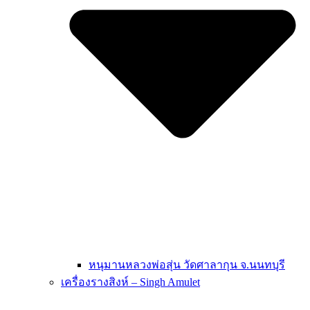
หนุมานหลวงพ่อสุ่น วัดศาลากุน จ.นนทบุรี
เครื่องรางสิงห์ – Singh Amulet