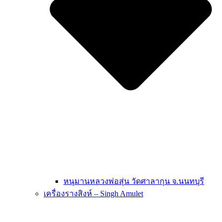
หนุมานหลวงพ่อสุ่น วัดศาลากุน จ.นนทบุรี
เครื่องรางสิงห์ – Singh Amulet