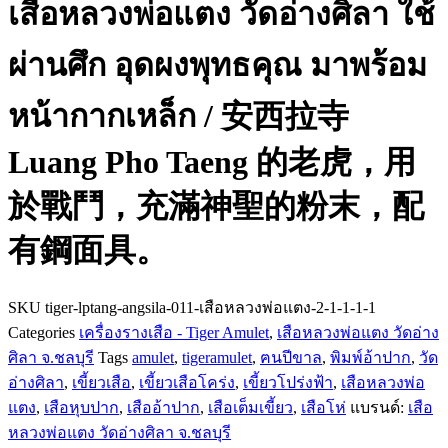
เสือหลวงพ่อแตง วัดอ่างศิลา ใช้
ผ่านศึก อุดผงพุทธคุณ มาพร้อม
หน้ากากเหล็ก / 安西拉寺
Luang Pho Taeng 的老虎，用
於戰鬥，充滿神聖的粉末，配
有鋼面具。
SKU
tiger-lptang-angsila-011-เสือหลวงพ่อแตง-2-1-1-1-1
Categories
เครื่องรางเสือ - Tiger Amulet
,
เสือหลวงพ่อแตง วัดอ่าง
ศิลา จ.ชลบุรี
Tags
amulet
,
tigeramulet
,
ฅนปีขาล
,
พิมพ์อ้าปาก
,
วัด
อ่างศิลา
,
เขี้ยวเสือ
,
เขี้ยวเสือโคร่ง
,
เขี้ยวโปร่งฟ้า
,
เสือหลวงพ่อ
แตง
,
เสือหุบปาก
,
เสืออ้าปาก
,
เสือเต็มเขี้ยว
,
เสือโห่
แบรนด์:
เสือ
หลวงพ่อแตง วัดอ่างศิลา จ.ชลบุรี