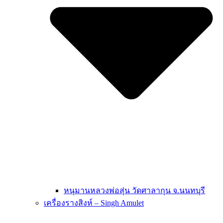
หนุมานหลวงพ่อสุ่น วัดศาลากุน จ.นนทบุรี
เครื่องรางสิงห์ – Singh Amulet