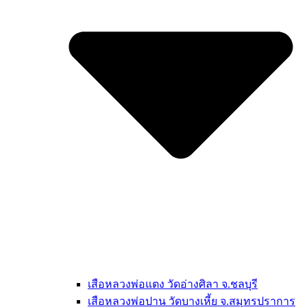
เสือหลวงพ่อแตง วัดอ่างศิลา จ.ชลบุรี
เสือหลวงพ่อปาน วัดบางเหี้ย จ.สมุทรปราการ