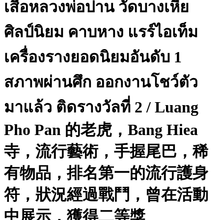
เสือหลวงพ่อปาน วัดบางเหี้ย
ศิลป์นิยม คาบหาง แรร์ไอเท็ม
เครื่องรางยอดนิยมอันดับ 1
สภาพผ่านศึก ออกงานโชว์ตัว
มาแล้ว ติดรางวัลที่ 2 / Luang
Pho Pan 的老虎，Bang Hiea
寺，流行藝術，手握尾巴，稀
有物品，排名第一的流行護身
符，狀況經過戰鬥，曾在活動
中展示，獲得二等獎