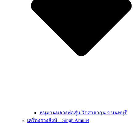
หนุมานหลวงพ่อสุ่น วัดศาลากุน จ.นนทบุรี
เครื่องรางสิงห์ – Singh Amulet