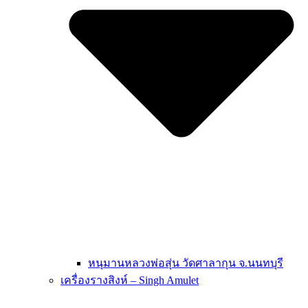
หนุมานหลวงพ่อสุ่น วัดศาลากุน จ.นนทบุรี
เครื่องรางสิงห์ – Singh Amulet