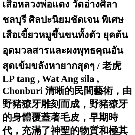
เสือหลวงพ่อแตง วัดอ่างศิลา
ชลบุรี ศิลปะนิยมชัดเจน พิเศษ
เสือเขี้ยวหมูขึ้นขนทั้งตัว ยุคต้น
อุดมวลสารและผงพุทธคุณอัน
สุดเข้มขลังหายากสุดๆ / 老虎
LP tang , Wat Ang sila ,
Chonburi 清晰的民間藝術，由
野豬獠牙雕刻而成，野豬獠牙
的身體覆蓋著毛皮，早期時
代，充滿了神聖的物質和極其