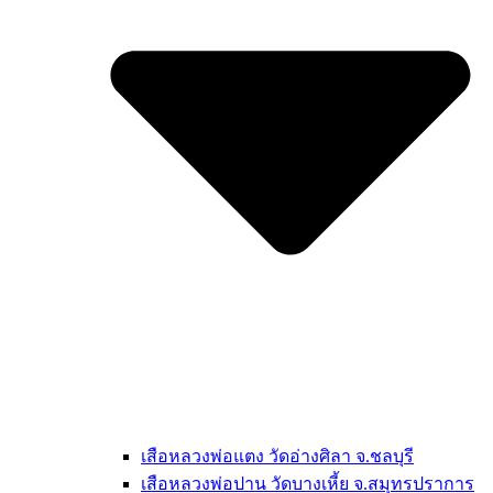
เสือหลวงพ่อแตง วัดอ่างศิลา จ.ชลบุรี
เสือหลวงพ่อปาน วัดบางเหี้ย จ.สมุทรปราการ