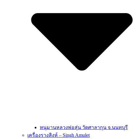
หนุมานหลวงพ่อสุ่น วัดศาลากุน จ.นนทบุรี
เครื่องรางสิงห์ – Singh Amulet