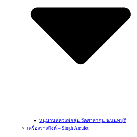
หนุมานหลวงพ่อสุ่น วัดศาลากุน จ.นนทบุรี
เครื่องรางสิงห์ – Singh Amulet