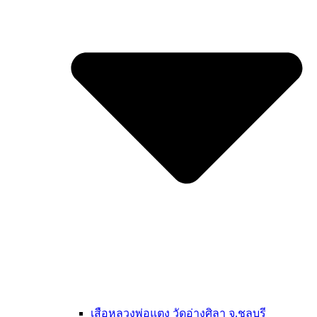
เสือหลวงพ่อแตง วัดอ่างศิลา จ.ชลบุรี